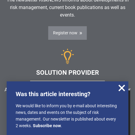
risk management, current book publications as well as
events.
Register now
SOLUTION PROVIDER
Are you looking for a software solution or a service provider
Was this article interesting?
in the field of risk management, GRC, ICS or ISMS?
We use cookies to obtain anonymised
We would like to inform you by e-mail about interesting
information about the use of our website, so
news, dates and events on the subject of risk
Find a solution provider
that we can constantly improve our offer.
management. Our newsletter is published about every
Further Details can be found in our
2 weeks.
Subscribe now
.
Privacy policy