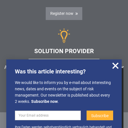
Register now
SOLUTION PROVIDER
Are you looking for a software solution or a service provider
Was this article interesting?
in the field of risk management, GRC, ICS or ISMS?
We use cookies to obtain anonymised
We would like to inform you by e-mail about interesting
information about the use of our website, so
news, dates and events on the subject of risk
Find a solution provider
that we can constantly improve our offer.
management. Our newsletter is published about every
Further Details can be found in our
2 weeks.
Subscribe now
.
Privacy policy
Deactivate
Activate cookies
Ihre Daten werden selbstverständlich vertraulich behandelt und