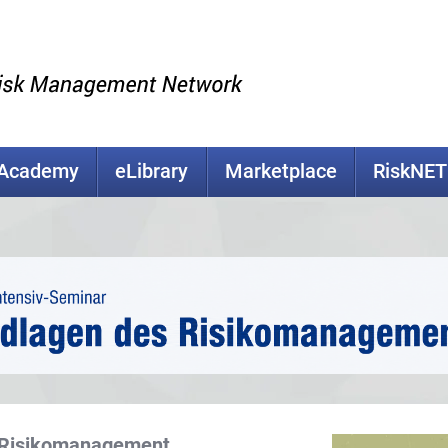
kAcademy
eLibrary
Marketplace
RiskNET
 Risikomanagement