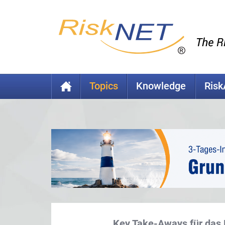
Topics
Knowledge
Ris
Key Take-Aways für das