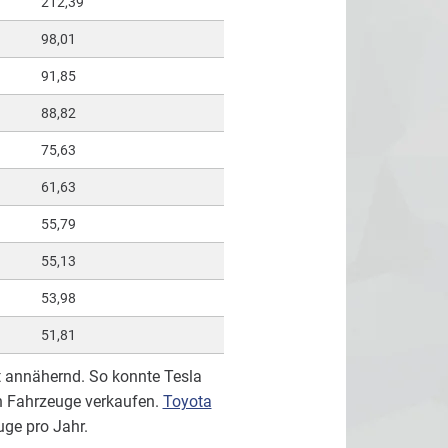
212,39
98,01
91,85
88,82
75,63
61,63
55,79
55,13
53,98
51,81
t annähernd. So konnte Tesla
en Fahrzeuge verkaufen.
Toyota
uge pro Jahr.