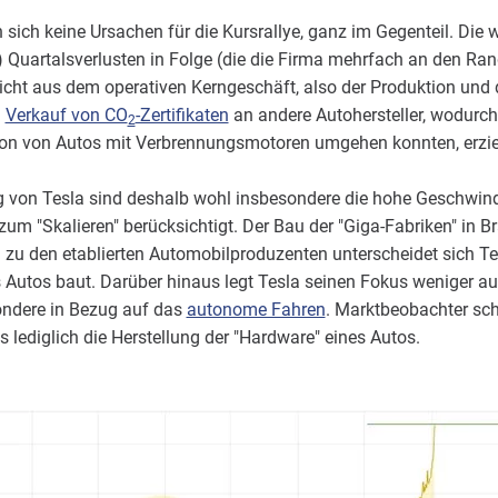
en sich keine Ursachen für die Kursrallye, ganz im Gegenteil. Die
) Quartalsverlusten in Folge (die die Firma mehrfach an den Ra
en nicht aus dem operativen Kerngeschäft, also der Produktion un
n
Verkauf von CO
-Zertifikaten
an andere Autohersteller, wodurc
2
ion von Autos mit Verbrennungsmotoren umgehen konnten, erzie
 von Tesla sind deshalb wohl insbesondere die hohe Geschwind
zum "Skalieren" berücksichtigt. Der Bau der "Giga-Fabriken" in 
ch zu den etablierten Automobilproduzenten unterscheidet sich Tesla
 Autos baut. Darüber hinaus legt Tesla seinen Fokus weniger au
ondere in Bezug auf das
autonome Fahren
. Marktbeobachter sch
s lediglich die Herstellung der "Hardware" eines Autos.