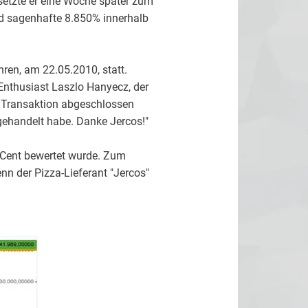
setzte er eine Woche später zum
d sagenhafte 8.850% innerhalb
hren, am 22.05.2010, statt.
-Enthusiast Laszlo Hanyecz, der
e Transaktion abgeschlossen
 gehandelt habe. Danke Jercos!"
1 Cent bewertet wurde. Zum
nn der Pizza-Lieferant "Jercos"