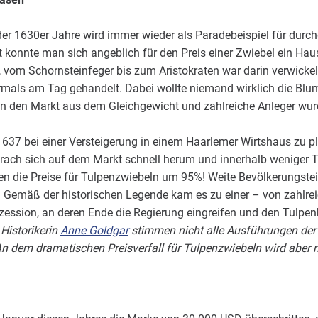
er 1630er Jahre wird immer wieder als Paradebeispiel für dur
 konnte man sich angeblich für den Preis einer Zwiebel ein Ha
er, vom Schornsteinfeger bis zum Aristokraten war darin verwickel
mals am Tag gehandelt. Dabei wollte niemand wirklich die Blume
n den Markt aus dem Gleichgewicht und zahlreiche Anleger wurd
637 bei einer Versteigerung in einem Haarlemer Wirtshaus zu p
rach sich auf dem Markt schnell herum und innerhalb weniger 
 die Preise für Tulpenzwiebeln um 95%! Weite Bevölkerungstei
 Gemäß der historischen Legende kam es zu einer – von zahlre
ession, an deren Ende die Regierung eingreifen und den Tulpen
Historikerin
Anne Goldgar
stimmen nicht alle Ausführungen der
n dem dramatischen Preisverfall für Tulpenzwiebeln wird aber ni