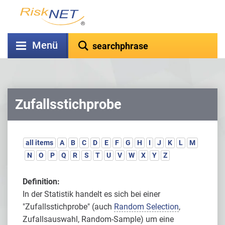
Menü
Zufallsstichprobe
all items
A
B
C
D
E
F
G
H
I
J
K
L
M
N
O
P
Q
R
S
T
U
V
W
X
Y
Z
Definition:
In der Statistik handelt es sich bei einer
"Zufallsstichprobe" (auch
Random Selection
,
Zufallsauswahl, Random-Sample) um eine