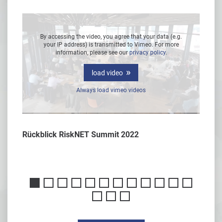
g.
By accessing the video, you agree that your data (e.g.
B
e
your IP address) is transmitted to Vimeo. For more
information, please see our
privacy policy
.
load video
Always load vimeo videos
Rückblick RiskNET Summit 2022
Interv
er