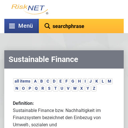
Menü
Sustainable Finance
all items
A
B
C
D
E
F
G
H
I
J
K
L
M
N
O
P
Q
R
S
T
U
V
W
X
Y
Z
Definition:
Sustainable Finance bzw. Nachhaltigkeit im
Finanzsystem bezeichnet den Einbezug von
Umwelt-, sozialen und