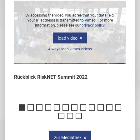
g.
By accessing the video, you agree that your data (e.g.
B
e
your IP address) is transmitted to Vimeo. For more
information, please see our
privacy policy
.
load video
Always load vimeo videos
Rückblick RiskNET Summit 2022
Interv
er
zur Mediathek