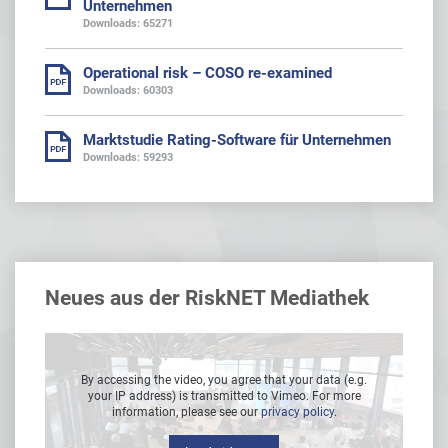
Unternehmen
Downloads: 65271
Operational risk – COSO re-examined
Downloads: 60303
Marktstudie Rating-Software für Unternehmen
Downloads: 59293
Neues aus der RiskNET Mediathek
g.
By accessing the video, you agree that your data (e.g.
B
e
your IP address) is transmitted to Vimeo. For more
information, please see our
privacy policy
.