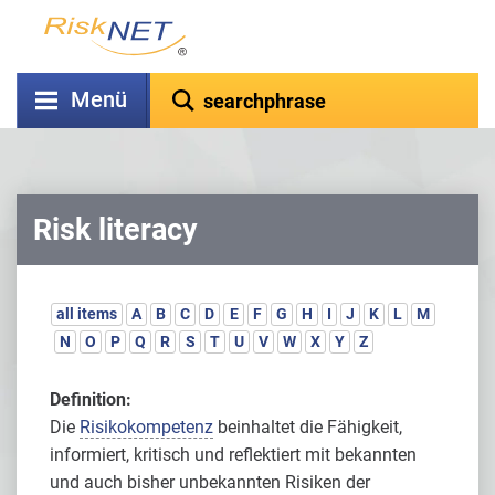
Menü
Risk literacy
all items
A
B
C
D
E
F
G
H
I
J
K
L
M
N
O
P
Q
R
S
T
U
V
W
X
Y
Z
Definition:
Die
Risikokompetenz
beinhaltet die Fähigkeit,
informiert, kritisch und reflektiert mit bekannten
und auch bisher unbekannten Risiken der