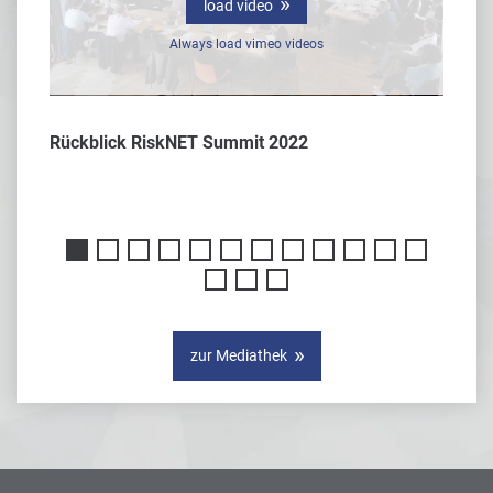
load video
Always load vimeo videos
Rückblick RiskNET Summit 2022
Interv
er
zur Mediathek