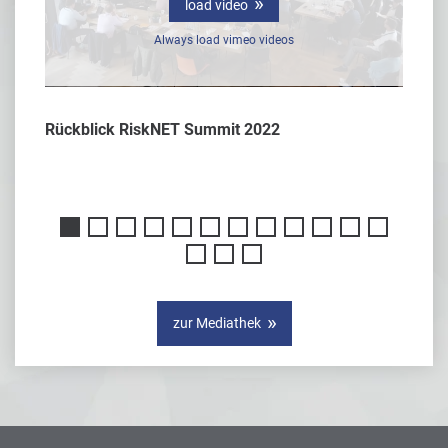
load video
Always load vimeo videos
Rückblick RiskNET Summit 2022
Interv
er
zur Mediathek