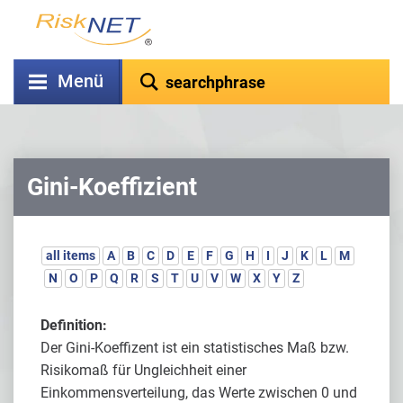
Menü
Gini-Koeffizient
all items
A
B
C
D
E
F
G
H
I
J
K
L
M
N
O
P
Q
R
S
T
U
V
W
X
Y
Z
Definition:
Der Gini-Koeffizent ist ein statistisches Maß bzw.
Risikomaß für Ungleichheit einer
Einkommensverteilung, das Werte zwischen 0 und