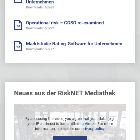
Unternehmen
Downloads: 65265
Operational risk – COSO re-examined
Downloads: 60292
Marktstudie Rating-Software für Unternehmen
Downloads: 59277
Neues aus der RiskNET Mediathek
g.
By accessing the video, you agree that your data (e.g.
B
e
your IP address) is transmitted to Vimeo. For more
information, please see our
privacy policy
.