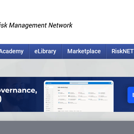
kAcademy
eLibrary
Marketplace
RiskNET