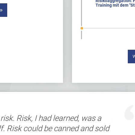
Risikoaggregation: F
Training mit dem "St
W
risk. Risk, I had learned, was a
f. Risk could be canned and sold