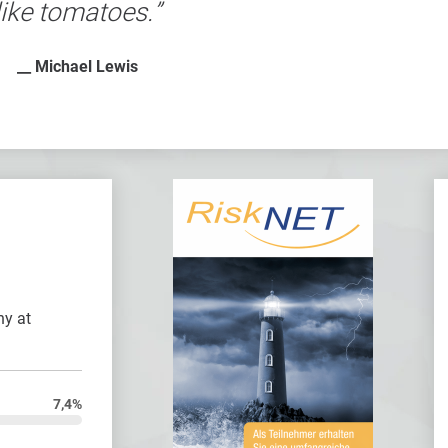
like tomatoes.
__ Michael Lewis
ny at
7,4%