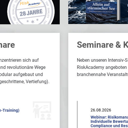
nare
Seminare & 
zentrieren sich auf
Neben unseren Intensiv-
und revolutionäre Wege
RiskAcademy angeboten we
odular aufgebaut und
branchennahe Veranstalt
geschrittene, Vertiefung).
26.08.2026
e-Training)
Webinar: Risikoman
Individuelle Bewert
Compliance und Resi