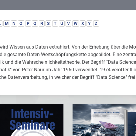
L
M
N
O
P
Q
R
S
T
U
V
W
X
Y
Z
ird Wissen aus Daten extrahiert. Von der Erhebung über die Mo
die gesamte Daten-Wertschöpfungskette abgebildet. Eine zentral
k und die Wahrscheinlichkeitstheorie. Der Begriff "Data Science
ormatik" von Peter Naur im Jahr 1960 verwendet. 1974 veröffentl
e Datenverarbeitung, in welcher der Begriff "Data Science" fre