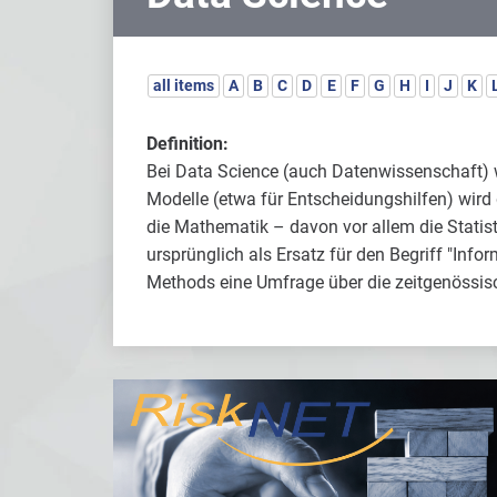
all items
A
B
C
D
E
F
G
H
I
J
K
Definition:
Bei Data Science (auch Datenwissenschaft) w
Modelle (etwa für Entscheidungshilfen) wird 
die Mathematik – davon vor allem die Statisti
ursprünglich als Ersatz für den Begriff "Inf
Methods eine Umfrage über die zeitgenössisch