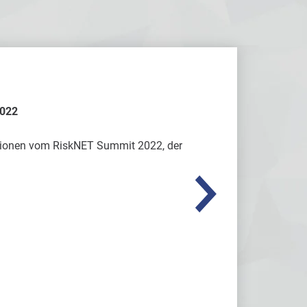
2022
sionen vom RiskNET Summit 2022, der
By accessing the vide
address) is transmitted 
Alw