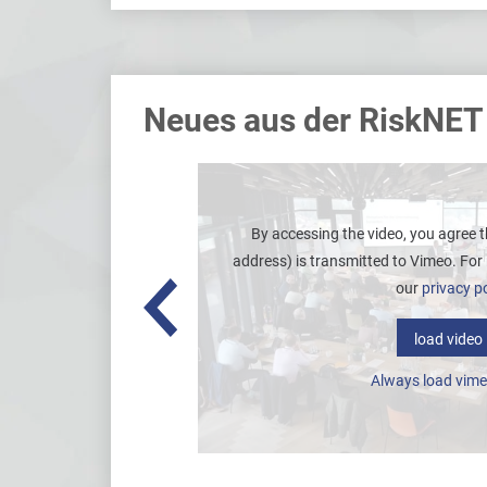
Neues aus der RiskNET
ratwanderung auf den
By accessing the video, you agree t
pinistinnen der Welt.
address) is transmitted to Vimeo. For
l als Tochter eines
our
privacy po
den Bergen auf – dies
ft für die höchsten Berge
load video
ls jüngste Frau den Gipfel
Always load vime
m Gipfel des K2.