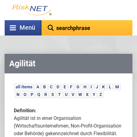
Menü
Agilität
all items
A
B
C
D
E
F
G
H
I
J
K
L
M
N
O
P
Q
R
S
T
U
V
W
X
Y
Z
Definition:
Agilität ist in einer Organisation
(Wirtschaftsunternehmen, Non-Profit-Organisation
oder Behörde) gekennzeichnet durch Flexibilität.