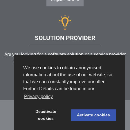
SOLUTION PROVIDER
Are you looking for a software solution or a service provider
in the field of risk management, GRC, ICS or ISMS?
We use cookies to obtain anonymised
information about the use of our website, so
Find a solution provider
that we can constantly improve our offer.
Further Details can be found in our
Privacy policy
Deactivate
Activate cookies
cookies
Datenschutz
/
Impressum
/
Sitemap
© 1999 - 2026 RiskNET GmbH - The Risk Management Network