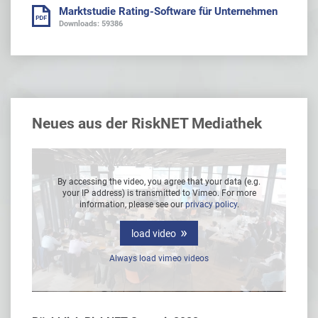
Marktstudie Rating-Software für Unternehmen
Downloads: 59386
Neues aus der RiskNET Mediathek
g.
By accessing the video, you agree that your data (e.g.
B
e
your IP address) is transmitted to Vimeo. For more
information, please see our
privacy policy
.
load video
Always load vimeo videos