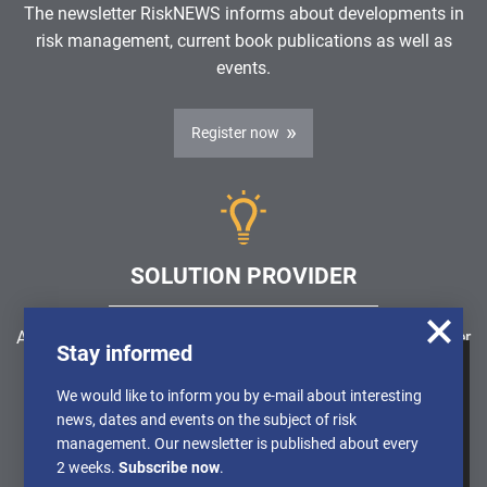
The newsletter RiskNEWS informs about developments in
risk management, current book publications as well as
events.
Register now
SOLUTION PROVIDER
Are you looking for a software solution or a service provider
Stay informed
in the field of risk management, GRC, ICS or ISMS?
We use cookies to obtain anonymised
We would like to inform you by e-mail about interesting
information about the use of our website, so
news, dates and events on the subject of risk
Find a solution provider
that we can constantly improve our offer.
management. Our newsletter is published about every
Further Details can be found in our
2 weeks.
Subscribe now
.