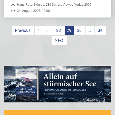
Hans-Peter Königs, 280 Seiten, Vieweg Verlag 2005.
31. August 2005, 10:00
Previous
1
…
28
29
30
…
34
Next