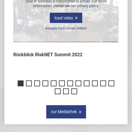
e
your IP address) is transmitted to Vimeo. For more
information, please see our
privacy policy
.
load video
Always load vimeo videos
Rückblick RiskNET Summit 2022
Interv
er
zur Mediathek