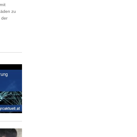
mit
häden zu
 der