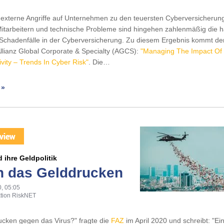
 externe Angriffe auf Unternehmen zu den teuersten Cyberversicheru
itarbeitern und technische Probleme sind hingehen zahlenmäßig die h
 Schadenfälle in der Cyberversicherung. Zu diesem Ergebnis kommt de
Allianz Global Corporate & Specialty (AGCS):
"Managing The Impact Of 
ivity – Trends In Cyber Risk"
. Die…
 »
 ihre Geldpolitik
 das Gelddrucken
, 05:05
tion RiskNET
rucken gegen das Virus?" fragte die
FAZ
im April 2020 und schreibt: "Ei