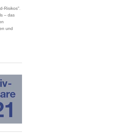
d-Risikos".
ls – das
en
zen und