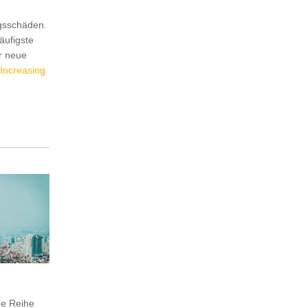
ngsschäden.
äufigste
r neue
Increasing
ne Reihe