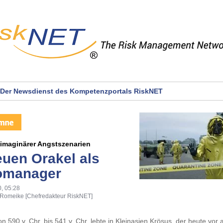
Der Newsdienst des Kompetenzportals RiskNET
 imaginärer Angstszenarien
euen Orakel als
omanager
, 05:28
 Romeike [Chefredakteur RiskNET]
on 590 v. Chr. bis 541 v. Chr. lebte in Kleinasien Krösus, der heute vor 