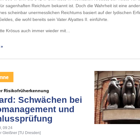
 für sagenhaften Reichtum bekannt ist. Doch die Wahrheit ist eine ander
es scheinbar unermesslichen Reichtums basiert auf der lydischen Erf
ldes, die wohl bereits sein Vater Alyattes II. einführte.
atte Krösus auch immer wieder mit…
 »
er Risikofrüherkennung
ard: Schwächen bei
omanagement und
lussprüfung
, 09:24
r Gleißner [TU Dresden]