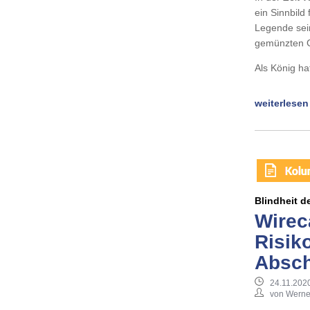
ein Sinnbild
Legende sein
gemünzten Ge
Als König h
weiterlesen
Blindheit d
Wirec
Risik
Absch
24.11.2020
von Werne