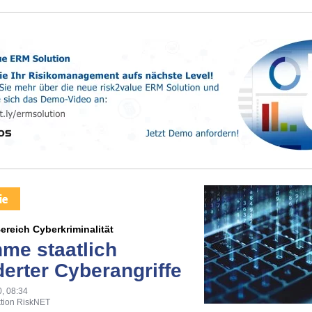
ereich Cyberkriminalität
me staatlich
derter Cyberangriffe
, 08:34
tion RiskNET