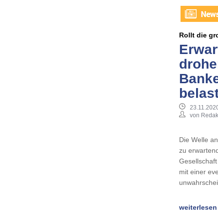
Rollt die g
Erwar
drohe
Banke
belas
23.11.2020
von Redak
Die Welle a
zu erwartend
Gesellschaf
mit einer ev
unwahrschei
weiterlesen