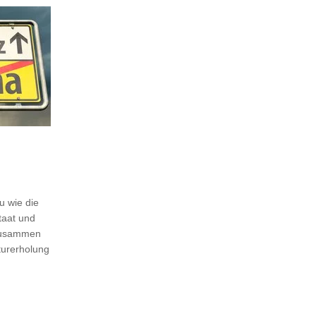
u wie die
taat und
 Zusammen
turerholung