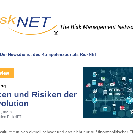
Der Newsdienst des Kompetenzportals RiskNET
ung
en und Risiken der
volution
6, 09:13
tion RiskNET
nstitute tun sich aktuell schwer und das nicht nur auf finanzpolitischer