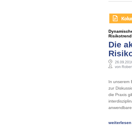
Dynamischer
Risikotren
Die ak
Risik
26.09.201
von Rober
In unserem E
zur Diskussi
die Praxis g
interdiszipl
anwendbaren
weiterlesen