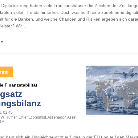
igitalisierung haben viele Traditionshäuser die Zeichen der Zeit lange
laufen vielen Trends hinterher. Doch was heißt eine zunehmend digitali
lt für die Banken, und welche Chancen und Risiken ergeben sich darau
leister? Wir…
 »
ie Finanzstabilität
gsatz
ungsbilanz
6, 02:45
 W. Hüfner, Chief Economist, Assenagon Asset
.A.
nd baut sich ein Ungleichgewicht auf, das in der EU und auf den Märkt