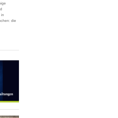
hige
nd
 in
chen: die