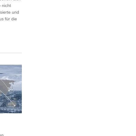
 nicht
sierte und
s für die
en