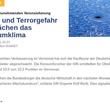
 zunehmenden Verunsicherung
t und Terrorgefahr
ächen das
umklima
6, 02:07
tion RiskNET
eichten Verbesserung im Vormonat hat sich die Kauflaune der Deutsch
ieder abgeschwächt. Die Konsumforscher der GfK ermittelten für Okto
f 10,0 von 10,2 Punkten im Vormonat.
ehen die Bundesbürger die deutsche Wirtschaft in den nächsten Monat
heren Wachstumskurs", erklärte GfK-Experte Rolf Bürkl. Dies signalis
 »