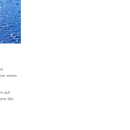
en
ber einen
en auf
iere der