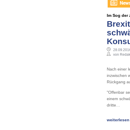
Im Sog der
Brexi
schw
Kons
28.09.201
von Redak
Nach einer l
inzwischen w
Rückgang au
"Offenbar s
einem schwäc
dritte…
weiterlesen