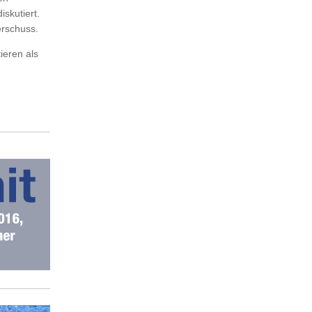
skutiert.
erschuss.
ieren als