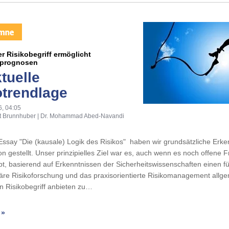
 Risikobegriff ermöglicht
dprognosen
tuelle
otrendlage
6, 04:05
t Brunnhuber | Dr. Mohammad Abed-Navandi
ssay "Die (kausale) Logik des Risikos" haben wir grundsätzliche Erke
on gestellt. Unser prinzipielles Ziel war es, auch wenn es noch offene F
ibt, basierend auf Erkenntnissen der Sicherheitswissenschaften einen fü
inäre Risikoforschung und das praxisorientierte Risikomanagement allg
 Risikobegriff anbieten zu…
 »