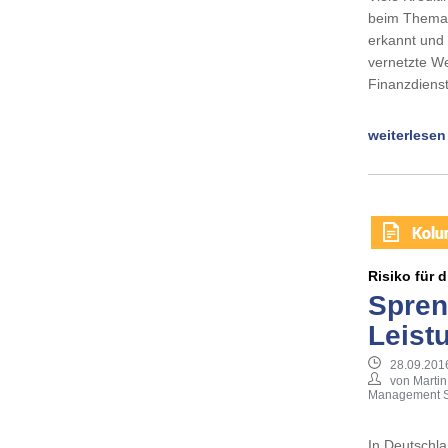
beim Thema D
erkannt und 
vernetzte We
Finanzdienst
weiterlesen
Risiko für d
Spren
Leist
28.09.201
von Martin
Management S
In Deutschla