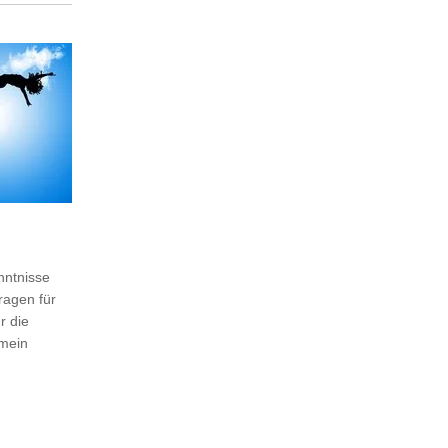
nntnisse
ragen für
r die
emein