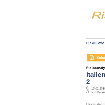
RiskNEWS: 
Risikoanal
Itali
2
15.02.201
von Markus
Das systemis