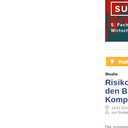
Studie
Risik
den B
Komp
14.02.201
von Redak
Der anstehe