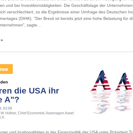
en und bei Investitionstätigkeiten. Die Geschäftslage der Unternehmen
ich verschlechtert, so die Ergebnisse einer Umfrage des Deutschen Ind
rtages (DIHK). "Der Brexit ist bereits jetzt eine hohe Belastung für d
Unternehmen", sagte…
 »
lden
ren die USA ihr
e A"?
9, 03:08
 W. Hüfner, Chief Economist, Assenagon Asset
.A.
Ärger und Irrationalitäten in der Finanzpolitik der USA unter Präsident 