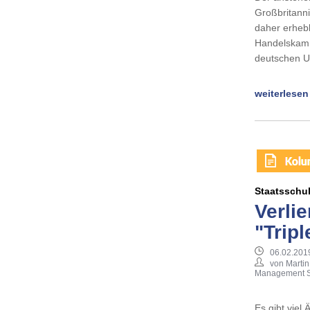
Großbritanni
daher erhebl
Handelskamme
deutschen 
weiterlesen
Staatsschu
Verlie
"Tripl
06.02.201
von Martin
Management S
Es gibt viel 