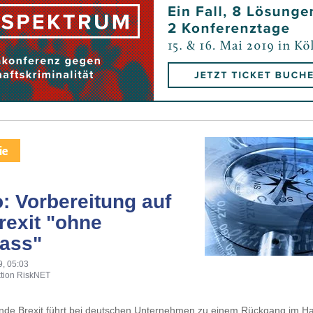
o: Vorbereitung auf
rexit "ohne
ass"
9, 05:03
tion RiskNET
nde Brexit führt bei deutschen Unternehmen zu einem Rückgang im Ha