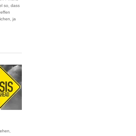
el so, dass
reffen
chen, ja
tehen,