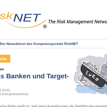
Der Newsdienst des Kompetenzportals RiskNET
yse
ens Banken und Target-
9, 05:40
 Krall [goetzpartners]
che Risiko heißt so, weil seine Auswirkungen die Stabilität des gesam