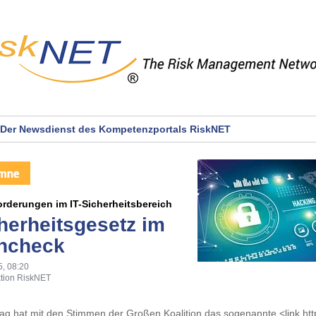
Der Newsdienst des Kompetenzportals RiskNET
rderungen im IT-Sicherheitsbereich
cherheitsgesetz im
ncheck
5, 08:20
tion RiskNET
g hat mit den Stimmen der Großen Koalition das sogenannte <link htt