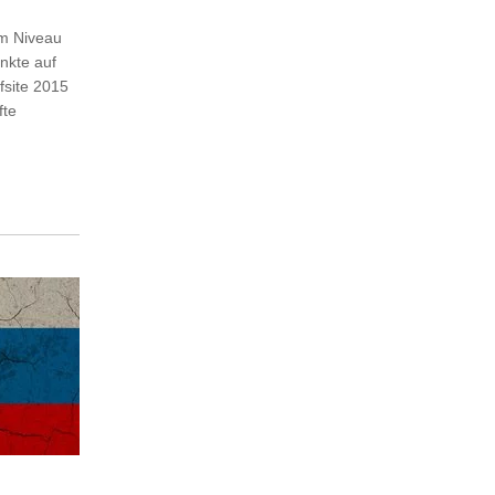
em Niveau
nkte auf
site 2015
fte