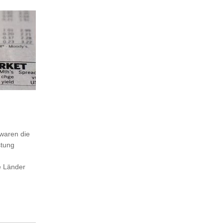
 waren die
stung
e Länder