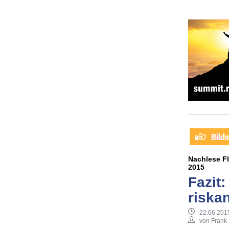
Nachlese F
2015
Fazit:
riskan
22.06.201
von Frank