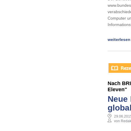
www.bundesta
verabschiede
Computer un
Informations
weiterlesen
Nach BRI
Eleven"
Neue 
globa
29.06.201
von Redak