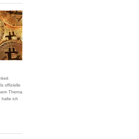
hkeit
 offizielle
iesem Thema
 halte ich