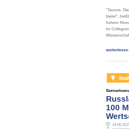
"Taunus. Die
bietet", hei
hohem Nivea
im Collegium
Wissenschaf
weiterlesen
Szenarioan
Russl
100 M
Werts
19.06.201