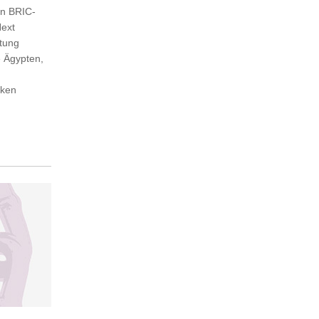
en BRIC-
Next
itung
e Ägypten,
iken