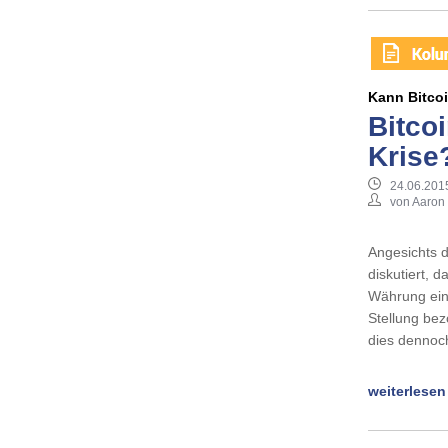
Kann Bitcoi
Bitco
Krise
24.06.201
von Aaron
Angesichts 
diskutiert, 
Währung einf
Stellung bez
dies dennoch
weiterlesen