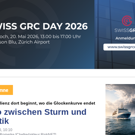
ienz dort beginnt, wo die Glockenkurve endet
o zwischen Sturm und
tik
6, 10:10
 Romeike [Chefredakteur RiskNET]