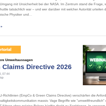
Umgang mit Unsicherheit bei der NASA. Im Zentrum stand die Frage, w
uttle tatsächlich war – und wer darüber mit welcher Autorität urteilen d
ische Physiker und…
 »
ere Umweltaussagen
 Claims Directive 2026
6, 07:44
lsp
U-Richtlinien (EmpCo & Green Claims Directive) verschärfen die Anfo
altigkeitskommunikation massiv. Vage Begriffe wie "umweltfreundlich" 
l" führen ohne präzise Belege künftig direkt zu Sanktionen. In unsere