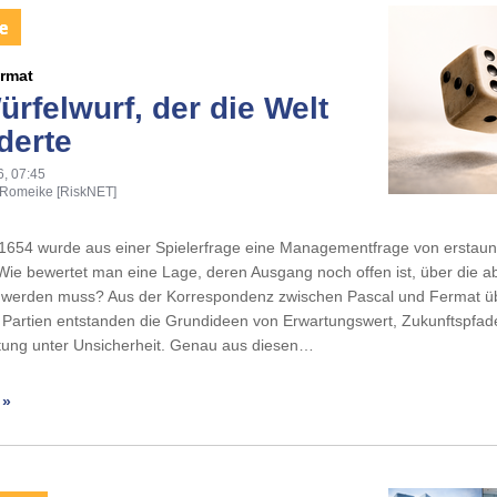
ermat
ürfelwurf, der die Welt
derte
6, 07:45
 Romeike [RiskNET]
654 wurde aus einer Spielerfrage eine Managementfrage von erstaunl
 Wie bewertet man eine Lage, deren Ausgang noch offen ist, über die ab
 werden muss? Aus der Korrespondenz zwischen Pascal und Fermat ü
 Partien entstanden die Grundideen von Erwartungswert, Zukunftspfa
rtung unter Unsicherheit. Genau aus diesen…
 »