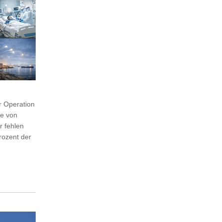
r Operation
ße von
r fehlen
rozent der