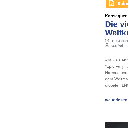
Konsequenz
Die v
Weltk
15.04.202
von Velina
Am 28. Febru
"Epic Fury” 
Hormus und d
dem Weltmark
globalen LN
weiterlesen