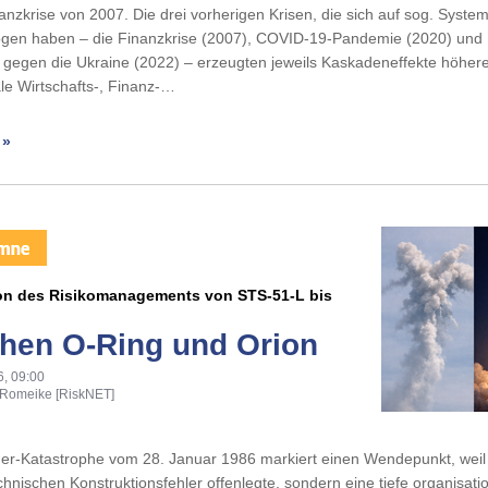
anzkrise von 2007. Die drei vorherigen Krisen, die sich auf sog. Syste
ogen haben – die Finanzkrise (2007), COVID-19-Pandemie (2020) und
g gegen die Ukraine (2022) – erzeugten jeweils Kaskadeneffekte höher
ale Wirtschafts-, Finanz-…
 »
ion des Risikomanagements von STS-51-L bis
hen O-Ring und Orion
6, 09:00
 Romeike [RiskNET]
er-Katastrophe vom 28. Januar 1986 markiert einen Wendepunkt, weil 
chnischen Konstruktionsfehler offenlegte, sondern eine tiefe organisati