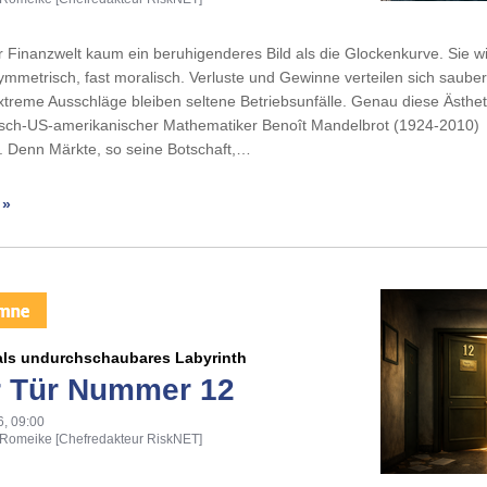
er Finanzwelt kaum ein beruhigenderes Bild als die Glockenkurve. Sie wi
symmetrisch, fast moralisch. Verluste und Gewinne verteilen sich saube
extreme Ausschläge bleiben seltene Betriebsunfälle. Genau diese Ästhe
isch-US-amerikanischer Mathematiker Benoît Mandelbrot (1924-2010)
. Denn Märkte, so seine Botschaft,…
 »
 als undurchschaubares Labyrinth
r Tür Nummer 12
6, 09:00
 Romeike [Chefredakteur RiskNET]