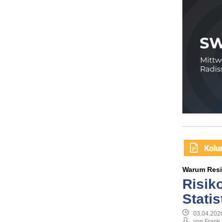
Warum Resil
Risik
Statis
03.04.202
von Frank