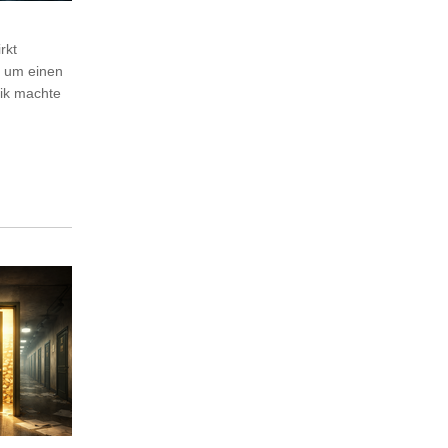
rkt
r um einen
tik machte