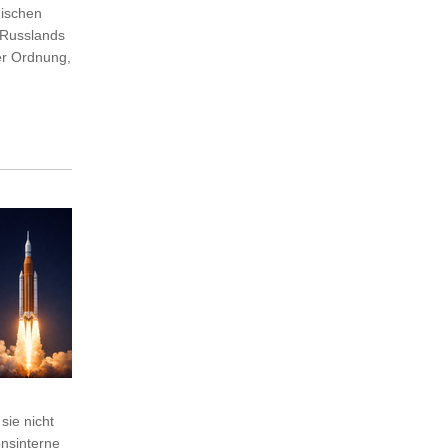
mischen
 Russlands
er Ordnung,
sie nicht
onsinterne