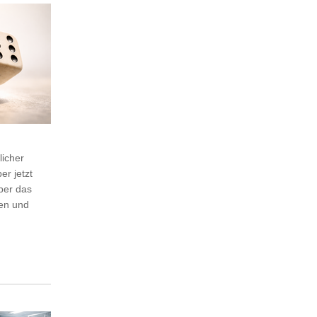
icher
er jetzt
ber das
den und