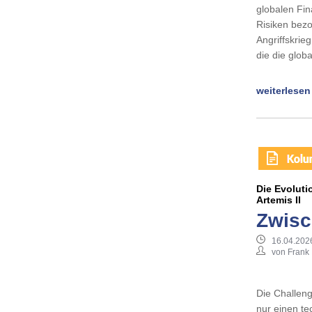
globalen Fin
Risiken bez
Angriffskrie
die die glob
weiterlesen
Die Evolut
Artemis II
Zwisc
16.04.202
von Frank
Die Challeng
nur einen te