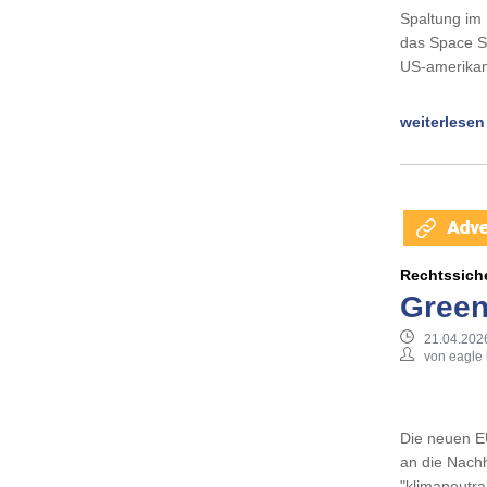
Spaltung im 
das Space Sh
US-amerikan
weiterlesen
Rechtssich
Green
21.04.202
von eagle 
Die neuen E
an die Nachh
"klimaneutra