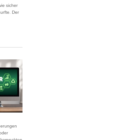
ie sicher
urfte. Der
rderungen
oder
m kompakten