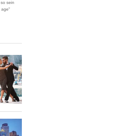
 so sein
d age"