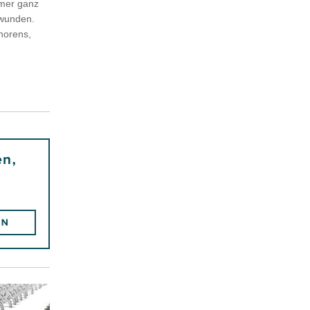
mmer ganz
hwunden.
horens,