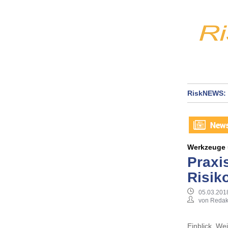
RiskNEWS: 
Werkzeuge
Praxi
Risi
05.03.201
von Redak
Einblick, We