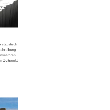
 statistisch
eschreibung
investoren
m Zeitpunkt