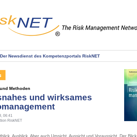
Der Newsdienst des Kompetenzportals RiskNET
 und Methoden
snahes und wirksames
komanagement
8, 06:41
tion RiskNET
itblick, Ausblick. Aber auch Umsicht, Aussicht und Voraussicht. Der Blic