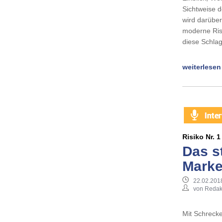
Sichtweise d
wird darüber
moderne Ris
diese Schla
weiterlesen
Risiko Nr. 
Das st
Mark
22.02.201
von Redak
Mit Schreck