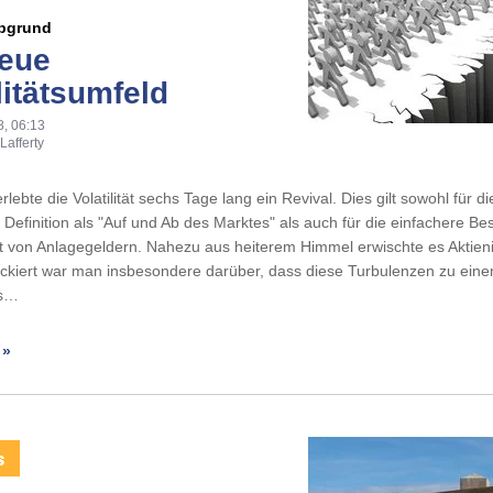
bgrund
eue
litätsumfeld
8, 06:13
Lafferty
lebte die Volatilität sechs Tage lang ein Revival. Dies gilt sowohl für die
 Definition als "Auf und Ab des Marktes" als auch für die einfachere B
t von Anlagegeldern. Nahezu aus heiterem Himmel erwischte es Aktien
ockiert war man insbesondere darüber, dass diese Turbulenzen zu eine
ls…
 »