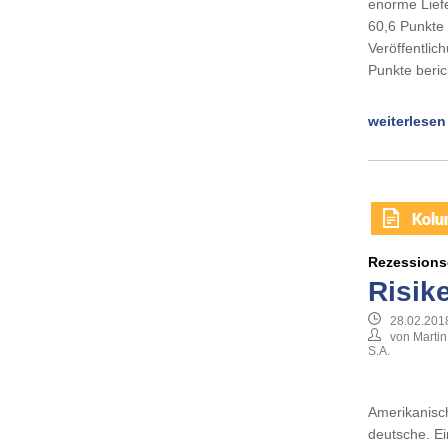
enorme Liefe
60,6 Punkte 
Veröffentlic
Punkte beric
weiterlesen
Rezessions
Risik
28.02.201
von Marti
S.A.
Amerikanisch
deutsche. Ei