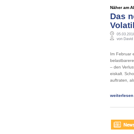
Näher am A
Das n
Volati
05.03.201
von David 
Im Februar er
belastbarere
– den Verlus
eiskalt. Sch
auftraten, a
weiterlesen