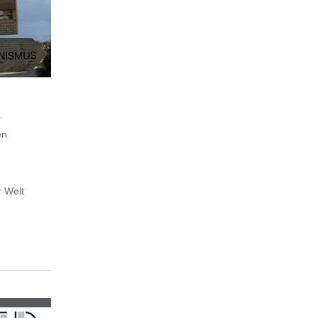
r
en
r Welt