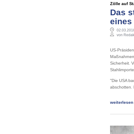
Zölle auf S
Das s
eines
02.03.201
von Redak
US-Präsident
Maßnahmen g
Sicherheit. 
Stahlimporte
"Die USA bau
abschotten.
weiterlesen