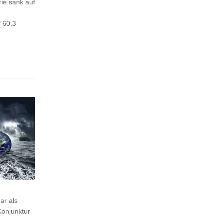
ie sank auf
f 60,3
ar als
Konjunktur