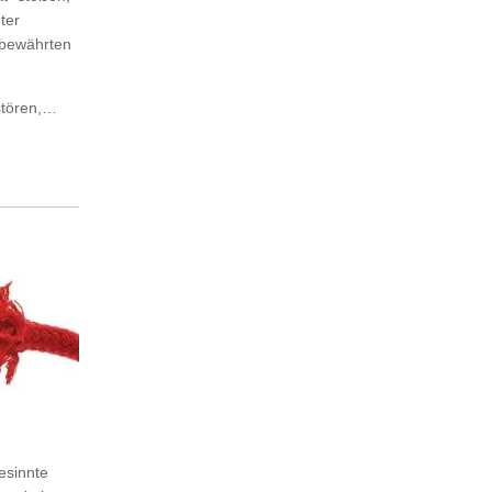
ter
d bewährten
stören,…
esinnte