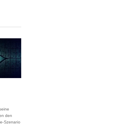
seine
ben den
se-Szenario