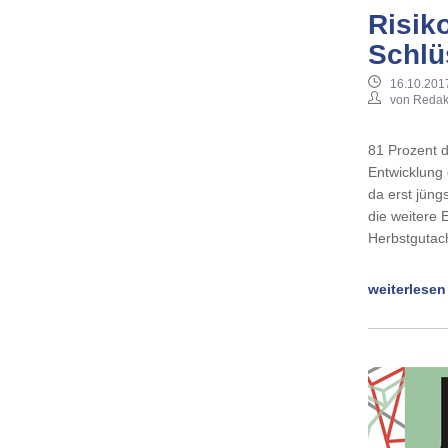
Risik
Schlü
16.10.201
von Redak
81 Prozent d
Entwicklung 
da erst jüng
die weitere 
Herbstgutac
weiterlesen