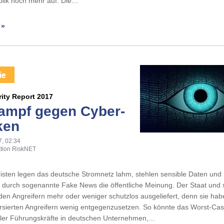
lik noch mehr auf. Die…
 »
ity Report 2017
ampf gegen Cyber-
ken
7, 02:34
tion RiskNET
isten legen das deutsche Stromnetz lahm, stehlen sensible Daten und
 durch sogenannte Fake News die öffentliche Meinung. Der Staat und 
den Angreifern mehr oder weniger schutzlos ausgeliefert, denn sie ha
ersierten Angreifern wenig entgegenzusetzen. So könnte das Worst-Ca
ieler Führungskräfte in deutschen Unternehmen,…