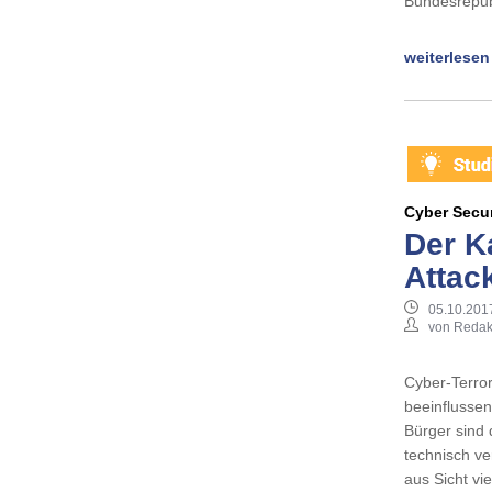
Bundesrepub
weiterlesen
Cyber Secur
Der K
Attac
05.10.201
von Redak
Cyber-Terror
beeinflussen
Bürger sind 
technisch v
aus Sicht v