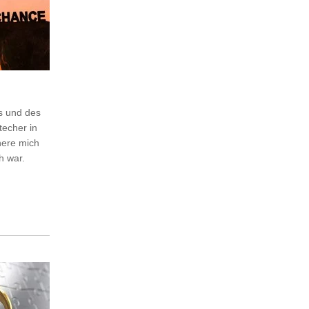
s und des
techer in
nere mich
h war.