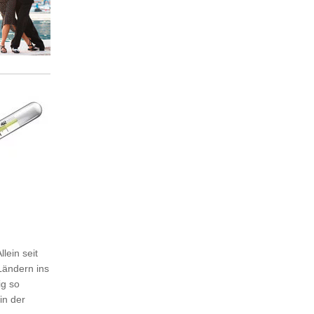
lein seit
Ländern ins
ig so
in der