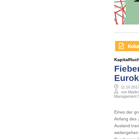
Kapitalfluc
Fiebe
Eurok
11.10.2017
von Martin
Management S
Eines der gr
Anfang des J
Ausland tran
weitergehen 