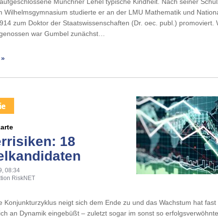
 aufgeschlossene Münchner Lehel typische Kindheit. Nach seiner Schulze
 Wilhelmsgymnasium studierte er an der LMU Mathematik und Nation
14 zum Doktor der Staatswissenschaften (Dr. oec. publ.) promoviert. 
rsgenossen war Gumbel zunächst…
 »
arte
rrisiken: 18
lkandidaten
9, 08:34
tion RiskNET
e Konjunkturzyklus neigt sich dem Ende zu und das Wachstum hat fast 
lich an Dynamik eingebüßt – zuletzt sogar im sonst so erfolgsverwöhnt