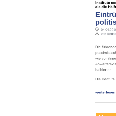
Institute 
als die Hälf
Eintr
polit
04.04.2019
von Redak
Die führende
pessimistis
wie vor ihne
Abwärtsrevis
halbierten.
Die Institut
weiterlesen