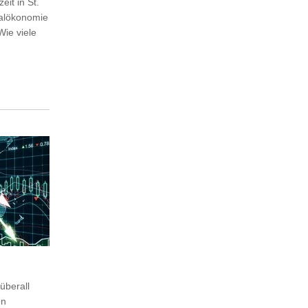
it in St.
alökonomie
Wie viele
überall
en