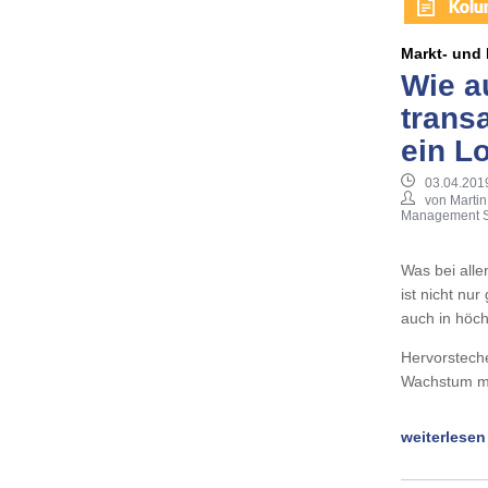
Markt- und 
Wie a
trans
ein L
03.04.201
von Martin
Management S
Was bei alle
ist nicht nu
auch in höch
Hervorsteche
Wachstum mi
weiterlesen