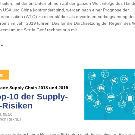
heiten, mit denen Unternehmen auf der ganzen Welt infolge des Hande
n USA und China konfrontiert sind, werden nach einer Prognose der
rganisation (WTO) zu einer stärker als erwarteten Verlangsamung des
troms im Jahr 2019 führen. Das für die Durchsetzung der Regeln des 
Gremium mit Sitz in Genf rechnet nun mit…
 »
karte Supply Chain 2018 und 2019
op-10 der Supply-
-Risiken
9, 05:56
tion RiskNET
hresrisikobericht von Resilience360 untersucht die wichtigsten Risiken 