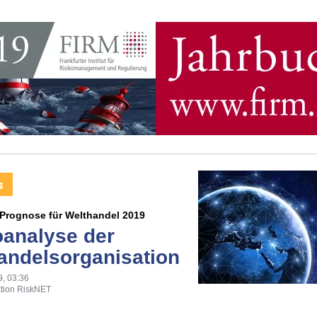
Prognose für Welthandel 2019
oanalyse der
andelsorganisation
9, 03:36
tion RiskNET