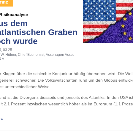
Risikoanalyse
us dem
atlantischen Graben
och wurde
9, 03:25
 W. Hüfner, Chief Economist, Assenagon Asset
.A.
n Klagen über die schlechte Konjunktur häufig übersehen wird: Die Welt
r generell schwächer. Die Volkswirtschaften rund um den Globus entwick
st unterschiedlicher Weise.
nd ist die Divergenz diesseits und jenseits des Atlantiks. In den USA is
t 2,1 Prozent inzwischen wesentlich höher als im Euroraum (1,1 Proz
 »