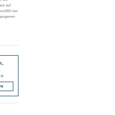
aut auf
ence360 von
ergangenen