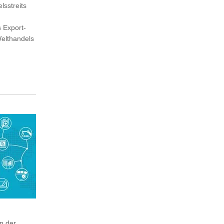
lsstreits
 Export-
Welthandels
in der