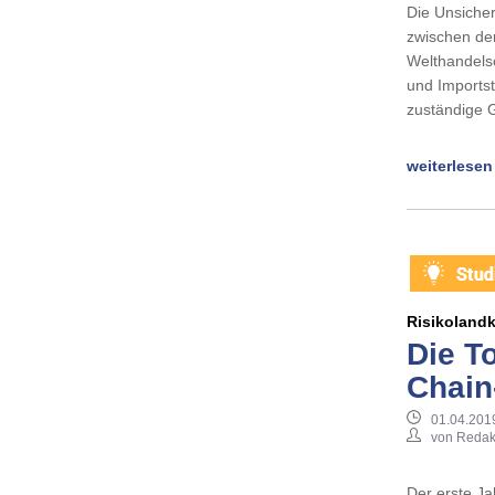
Die Unsicher
zwischen de
Welthandelso
und Imports
zuständige 
weiterlesen
Risikoland
Die T
Chain
01.04.201
von Redak
Der erste Ja