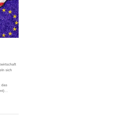
wirtschaft
eln sich
t das
ent)…