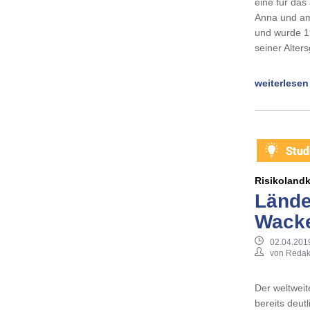
eine für das
Anna und am
und wurde 19
seiner Alte
weiterlesen
Risikolandk
Lände
Wacke
02.04.201
von Redak
Der weltweit
bereits deut