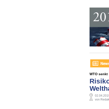
WTO senkt 
Risik
Welth
02.04.201
von Redak