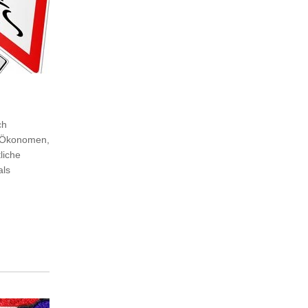
ch
e Ökonomen,
liche
als