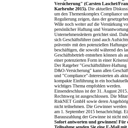
Versicherung" (Carsten Laschet/Fran
Karlsruhe 2015).
Die aktuellen Diskuss
um den Themenkomplex Compliance u
Regulierung zeigen, dass der gesetzgebe
Wille noch weiter auf die Verstärkung v
persönlicher Haftung und Verantwortun
Unternehmensleitern gerichtet sind. Dahe
sich Geschäftsführer (und auch Aufsicht
präventiv mit den potenziellen Haftungsr
beschäftigen, die sowohl während des l
Geschäftsbetrieb entstehen können als au
einer potenzierten Form in einer Krisensi
Der Ratgeber "Geschäftsführer-Haftung
D&O-Versicherung" kann allen Geschäft
und "Compliance"-Interessierten als aktu
kompakte Einführung in ein hochaktuell
wichtiges Thema empfohlen werden.
Einsendeschluss ist der 31. August 2015
Rechtsweg ist ausgeschlossen. Die Mitarb
RiskNET GmbH sowie deren Angehörig
nicht teilnehmen. Die Gewinner werden s
am 1. September 2015 benachrichtigt. E
Barauszahlung der Gewinne ist nicht mö
Sofort antworten und gewinnen!
Für 
Teilnahme senden Sie eine E-Mail mit